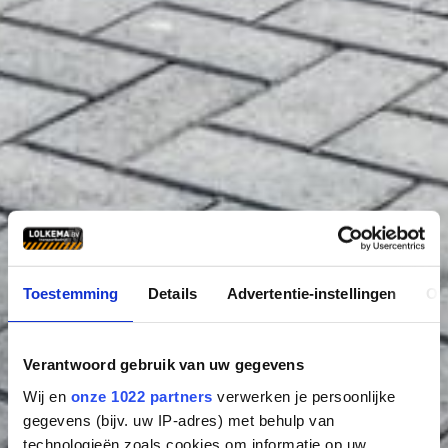
Toestemming
Details
Advertentie-instellingen
Ov
Verantwoord gebruik van uw gegevens
Wij en
onze 1022 partners
verwerken je persoonlijke
gegevens (bijv. uw IP-adres) met behulp van
technologieën zoals cookies om informatie op uw