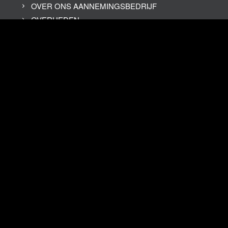
OVER ONS AANNEMINGSBEDRIJF
OVERHEDEN
AANNEMERS
WONINGBOUWVERENIGINGEN
BEDRIJVEN
ZAND, GROND
&
GRIND
ZAND VOOR ZANDBED
M3C ZAND
ZAND VOOR PAARDEBAKKEN
VERVOER ZAND
TRANSPORTBEDRIJF