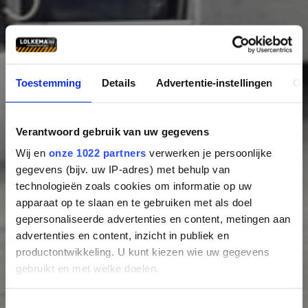
Toestemming
Details
Advertentie-instellingen
Ov
Verantwoord gebruik van uw gegevens
Wij en
onze 1022 partners
verwerken je persoonlijke
gegevens (bijv. uw IP-adres) met behulp van
technologieën zoals cookies om informatie op uw
apparaat op te slaan en te gebruiken met als doel
gepersonaliseerde advertenties en content, metingen aan
advertenties en content, inzicht in publiek en
productontwikkeling. U kunt kiezen wie uw gegevens
gebruikt en met welke doelen.
Als u het toestaat, willen we ook graag:
T